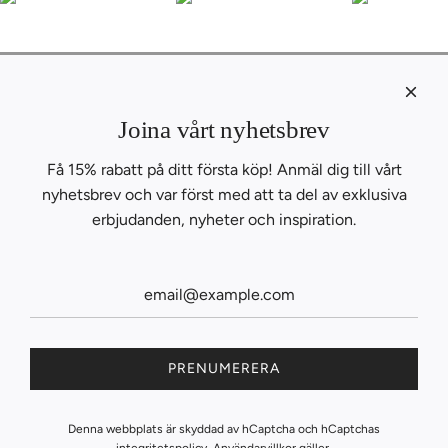
KONTAKT
Om oss
Joina vårt nyhetsbrev
Kontakta oss
Få 15% rabatt på ditt första köp! Anmäl dig till vårt
B2B
nyhetsbrev och var först med att ta del av exklusiva
INSPIRATION
BLOGG
erbjudanden, nyheter och inspiration.
RECEPT
SAMARBETEN
FOLLOW THE FLAVORS
PRENUMERERA
Denna webbplats är skyddad av hCaptcha och hCaptchas