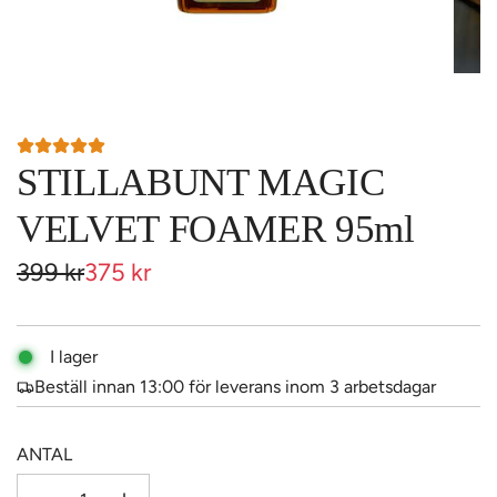
STILLABUNT MAGIC
VELVET FOAMER 95ml
Reapris
Ordinarie
399 kr
375 kr
pris
I lager
Beställ innan 13:00 för leverans inom 3 arbetsdagar
ANTAL