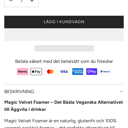
LÄGG I KUNDVAGN
L
A
D
D
A
R
Betala säkert med det betalsätt som du föredrar
.
.
.
BESKRIVNING
Magic Velvet Foamer – Det Bästa Veganska Alternativet
till Äggvita i drinkar
Magic Velvet Foamer är en naturlig, glutenfri och 100%
vegansk cocktail foamer – det perfekta alternativet till