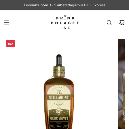
ALLTID FRI FRAKT PÅ BESTÄLLNINGAR ÖVER 700 KR
Leverans inom 3 - 5 arbetsdagar via DHL Express
REA