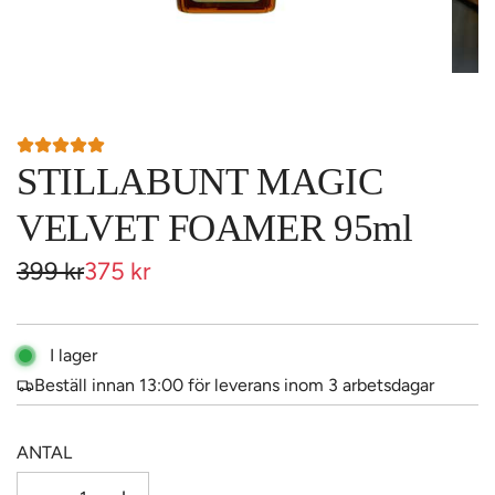
STILLABUNT MAGIC
VELVET FOAMER 95ml
Reapris
Ordinarie
399 kr
375 kr
pris
I lager
Beställ innan 13:00 för leverans inom 3 arbetsdagar
ANTAL