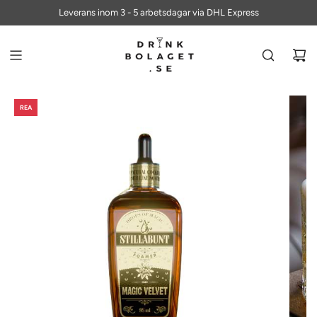
ALLTID FRI FRAKT PÅ BESTÄLLNINGAR ÖVER 700 KR
Leverans inom 3 - 5 arbetsdagar via DHL Express
REA