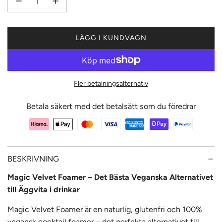
LÄGG I KUNDVAGN
L
A
D
D
Fler betalningsalternativ
A
R
Betala säkert med det betalsätt som du föredrar
.
.
.
BESKRIVNING
Magic Velvet Foamer – Det Bästa Veganska Alternativet
till Äggvita i drinkar
Magic Velvet Foamer är en naturlig, glutenfri och 100%
vegansk cocktail foamer – det perfekta alternativet till