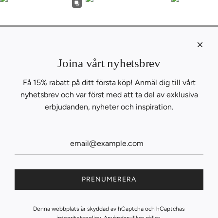
KONTAKT
Om oss
Joina vårt nyhetsbrev
Kontakta oss
Få 15% rabatt på ditt första köp! Anmäl dig till vårt
B2B
nyhetsbrev och var först med att ta del av exklusiva
INSPIRATION
BLOGG
erbjudanden, nyheter och inspiration.
RECEPT
SAMARBETEN
FOLLOW THE FLAVORS
PRENUMERERA
Denna webbplats är skyddad av hCaptcha och hCaptchas