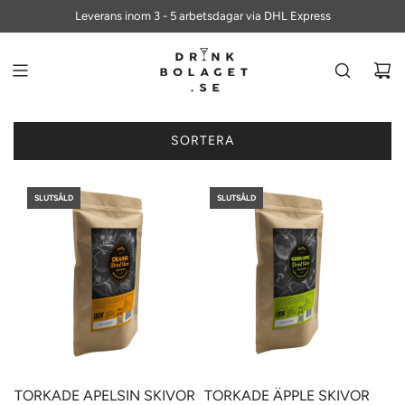
ALLTID FRI FRAKT PÅ BESTÄLLNINGAR ÖVER 700 KR
Leverans inom 3 - 5 arbetsdagar via DHL Express
SORTERA
SLUTSÅLD
SLUTSÅLD
TORKADE APELSIN SKIVOR
TORKADE ÄPPLE SKIVOR