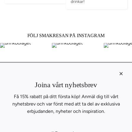
drinkar!
FÖLJ SMAKRESAN PÅ INSTAGRAM
KONTAKT
Om oss
Joina vårt nyhetsbrev
Kontakta oss
Få 15% rabatt på ditt första köp! Anmäl dig till vårt
B2B
nyhetsbrev och var först med att ta del av exklusiva
INSPIRATION
BLOGG
erbjudanden, nyheter och inspiration.
RECEPT
SAMARBETEN
FOLLOW THE FLAVORS