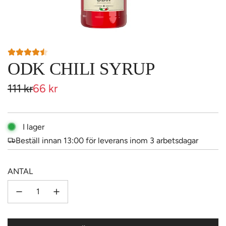
ODK CHILI SYRUP
Reapris
Ordinarie
111 kr
66 kr
pris
I lager
Beställ innan 13:00 för leverans inom 3 arbetsdagar
ANTAL