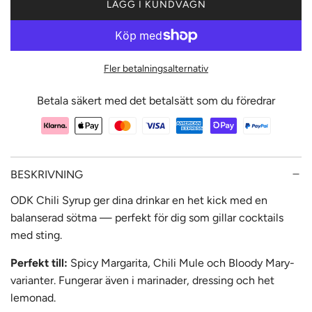
LÄGG I KUNDVAGN
L
A
D
D
Fler betalningsalternativ
A
R
Betala säkert med det betalsätt som du föredrar
.
.
.
BESKRIVNING
ODK Chili Syrup ger dina drinkar en het kick med en
balanserad sötma — perfekt för dig som gillar cocktails
med sting.
Perfekt till:
Spicy Margarita, Chili Mule och Bloody Mary-
varianter. Fungerar även i marinader, dressing och het
lemonad.