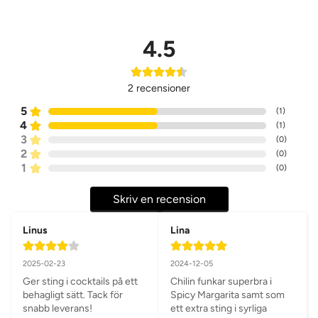
4.5
2
recensioner
5
(
1
)
4
(
1
)
3
(
0
)
2
(
0
)
1
(
0
)
Skriv en recension
Linus
Lina
2025-02-23
2024-12-05
Ger sting i cocktails på ett 
Chilin funkar superbra i 
behagligt sätt. Tack för 
Spicy Margarita samt som 
snabb leverans!
ett extra sting i syrliga 