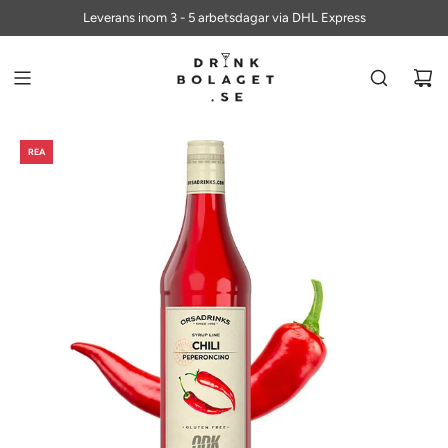
ALLTID FRI FRAKT PÅ BESTÄLLNINGAR ÖVER 700 KR
Leverans inom 3 - 5 arbetsdagar via DHL Express
REA