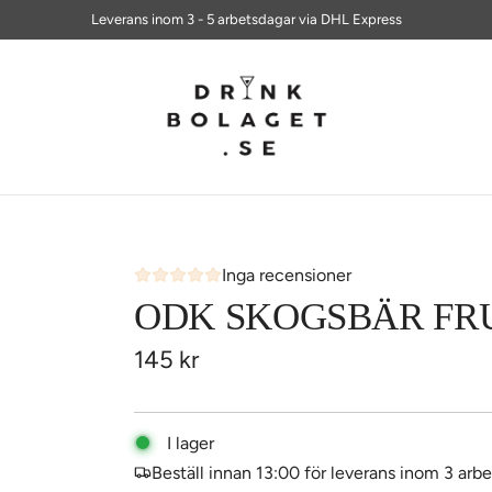
ALLTID FRI FRAKT PÅ BESTÄLLNINGAR ÖVER 700 KR
Leverans inom 3 - 5 arbetsdagar via DHL Express
Inga recensioner
ODK SKOGSBÄR FR
Ordinarie
145 kr
pris
I lager
Beställ innan 13:00 för leverans inom 3 arb