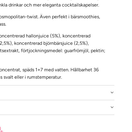
nkla drinkar och mer eleganta cocktailskapelser.
smopolitan-twist. Även perfekt i bärsmoothies,
ass.
oncentrerad hallonjuice (5%), koncentrerad
(2,5%), koncentrerad björnbärsjuice (2,5%),
tsextrakt, förtjockningsmedel: guarfrömjöl, pektin;
oncentrat, späds 1+7 med vatten. Hållbarhet 36
svalt eller i rumstemperatur.