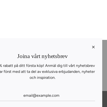
Joina vårt nyhetsbrev
% rabatt på ditt första köp! Anmäl dig till vårt nyhetsbrev
ar först med att ta del av exklusiva erbjudanden, nyheter
och inspiration.
FOLLOW THE FLAVORS
PRENUMERERA
a webbplats är skyddad av hCaptcha och hCaptchas
integritetspolicy
.
Användarvillkor
gäller.