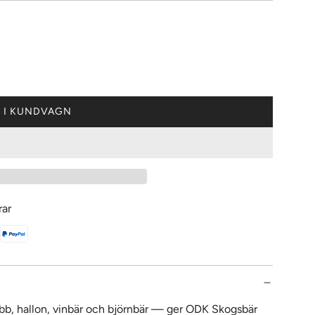
 I KUNDVAGN
L
A
D
D
A
R
rar
.
.
.
bb, hallon, vinbär och björnbär — ger ODK Skogsbär