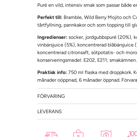
Puré en vild, intensiv smak som passar både e
Perfekt till:
Bramble, Wild Berry Mojito och Co
tårtfyllning, pannkakor och som topping till gl
Ingredienser:
socker, jordgubbspuré (20%), k
vinbärsjuice (5%), koncentrerad blåbärsjuice 
koncentrerad citronsaft, sötpotatis- och moro
konserveringsmedel: E202, E211; smakämnen.
Praktisk info:
750 ml flaska med droppkork. K
månader oöppnad, 6 månader öppnad. Förvaras 
FÖRVARING
LEVERANS